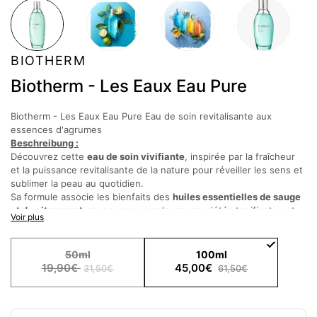
BIOTHERM
Biotherm - Les Eaux Eau Pure
Biotherm - Les Eaux Eau Pure Eau de soin revitalisante aux
essences d'agrumes
Beschreibung :
Découvrez cette
eau de soin vivifiante
, inspirée par la fraîcheur
et la puissance revitalisante de la nature pour réveiller les sens et
sublimer la peau au quotidien.
Sa formule associe les bienfaits des
huiles essentielles de sauge
et de citron vert
, reconnues pour leurs propriétés tonifiantes et
Voir plus
rafraîchissantes. Dès la première vaporisation, elle procure une
sensation immédiate de fraîcheur tout en laissant la peau
délicatement parfumée.
50ml
100ml
Sa signature olfactive évoque un véritable torrent d’eaux vives :
19,90€
45,00€
31,50€
61,50€
un départ éclatant de
citron vert
, suivi par la fraîcheur végétale du
thé vert
et la vivacité fruitée du
kiwi
. Une composition lumineuse,
pure et énergisante qui accompagne chaque instant de la journée.