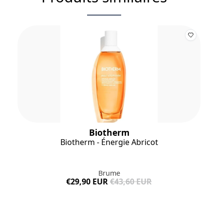
INGRÉDIENTS :
Warnhinweis: Die Listen der Inhaltsstoffe, die in den Produkten
enthalten sind, werden regelmäßig aktualisiert. Bevor Sie ein
Produkt verwenden, lesen Sie bitte die Liste der Inhaltsstoffe auf
der Verpackung, um sicherzustellen, dass die Inhaltsstoffe für
Ihren persönlichen Gebrauch geeignet sind.
559798 06 - INGREDIENTS: ALCOHOL • AQUA / WATER / EAU •
PARFUM / FRAGRANCE • LIMONENE • ACTINIDIA CHINENSIS
FRUIT WATER / KIWI FRUIT WATER • ETHYLHEXYL SALICYLATE •
BUTYL METHOXYDIBENZOYLMETHANE • LINALOOL •
HYDROXYCITRONELLAL • BENZYL SALICYLATE • HEXYL
CINNAMAL • BENZYL ALCOHOL • CITRONELLOL • GERANIOL •
CITRAL • FARNESOL (F.I.L. N70028866/1).
Biotherm
Biotherm - Énergie Abricot
Brume
€29,90 EUR
€43,60 EUR