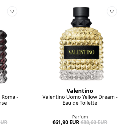
Valentino
n Roma -
Valentino Uomo Yellow Dream -
nse
Eau de Toilette
Parfum
EUR
€61,90 EUR
€88,60 EUR