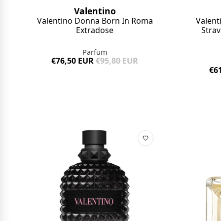
Valentino
Valentino Donna Born In Roma
Valent
Extradose
Stra
Parfum
€76,50 EUR
€95,80 EUR
€6