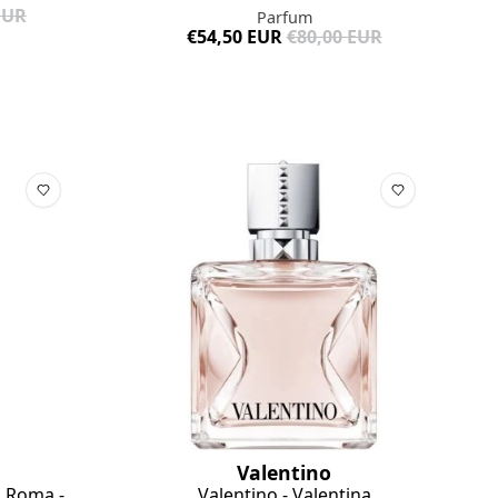
EUR
Parfum
€54,50 EUR
€80,00 EUR
Valentino
n Roma -
Valentino - Valentina