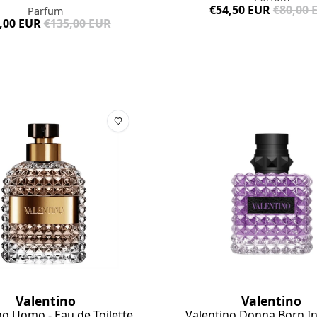
€54,50 EUR
€80,00 
Parfum
,00 EUR
€135,00 EUR
Valentino
Valentino
no Uomo - Eau de Toilette
Valentino Donna Born I