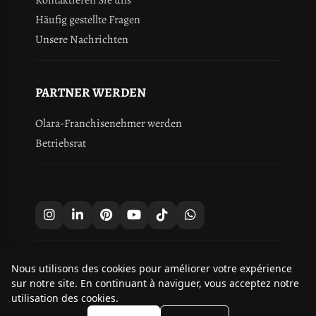
Kontaktieren Sie uns
Häufig gestellte Fragen
Unsere Nachrichten
PARTNER WERDEN
Olara-Franchisenehmer werden
Betriebsrat
Nous utilisons des cookies pour améliorer votre expérience
9.8
sur notre site. En continuant à naviguer, vous acceptez notre
/10
253 avis
utilisation des cookies.
Droits d'auteur © 2026 Olara.