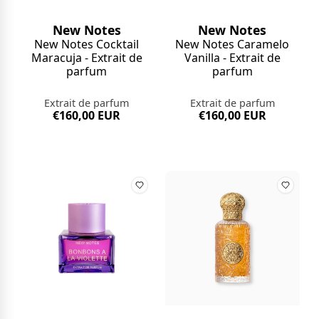
New Notes
New Notes
New Notes Cocktail
New Notes Caramelo
Maracuja - Extrait de
Vanilla - Extrait de
parfum
parfum
Extrait de parfum
Extrait de parfum
€160,00 EUR
€160,00 EUR