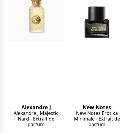
Alexandre J
New Notes
Alexandre J Majestic
New Notes Erotika
Nard - Extrait de
Minimale - Extrait de
parfum
parfum