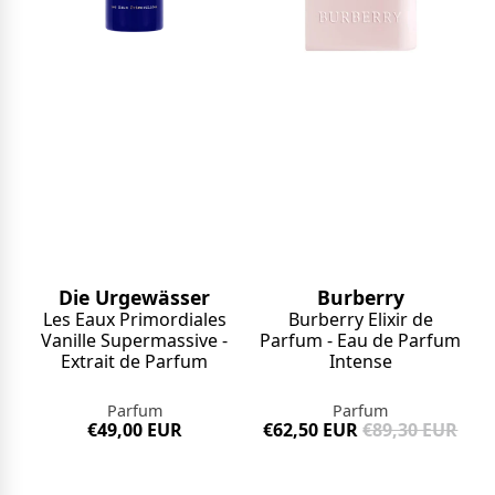
Die Urgewässer
Burberry
Les Eaux Primordiales
Burberry Elixir de
Vanille Supermassive -
Parfum - Eau de Parfum
Extrait de Parfum
Intense
Parfum
Parfum
€49,00 EUR
€62,50 EUR
€89,30 EUR