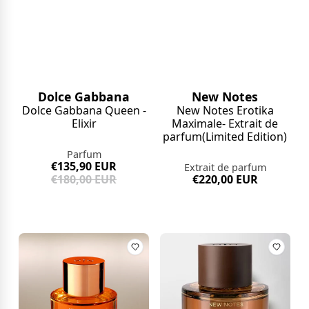
Dolce Gabbana
New Notes
Dolce Gabbana Queen -
New Notes Erotika
Elixir
Maximale- Extrait de
parfum(Limited Edition)
Parfum
€135,90 EUR
Extrait de parfum
€180,00 EUR
€220,00 EUR