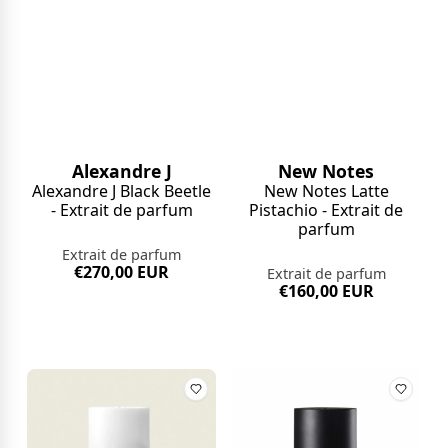
Alexandre J
New Notes
Alexandre J Black Beetle
New Notes Latte
- Extrait de parfum
Pistachio - Extrait de
parfum
Extrait de parfum
€270,00 EUR
Extrait de parfum
€160,00 EUR