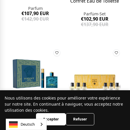
Coffret Eau de Toilette
Parfum
€107,90 EUR
Parfüm-Set
€142,90 EUR
€102,90 EUR
€137,90 EUR
Nous utilisons des cookies pour améliorer votre expérience
9.8
sur notre site. En continuant à naviguer, vous acceptez notre
/10
253 avis
utilisation des cookies.
Versace
Coffret Versace Eros -
Accepter
Refuser
Eau de Parfum 100ml
Deutsch