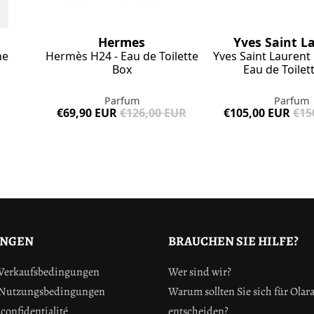
Hermes
n
Yves Saint L
Hermès H24 - Eau de Toilette
ne
Yves Saint Lauren
Box
Eau de Toilet
Parfum
Parfum
€69,90 EUR
€126,00 EUR
€105,00 EUR
€15
UNGEN
BRAUCHEN SIE HILFE?
 Verkaufsbedingungen
Wer sind wir?
 Nutzungsbedingungen
Warum sollten Sie sich für Olar
confidentialité
entscheiden?