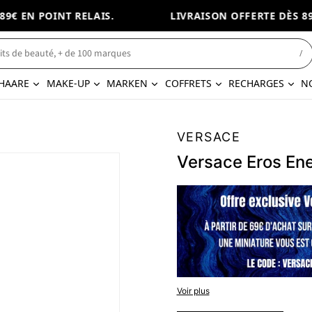
€ EN POINT RELAIS.
LIVRAISON OFFERTE DÈS 89€ 
/
HAARE
MAKE-UP
MARKEN
COFFRETS
RECHARGES
N
VERSACE
Versace Eros Ene
Versace Eros Energy - coffret
Voir plus
voyage) + Gel douche 150ml