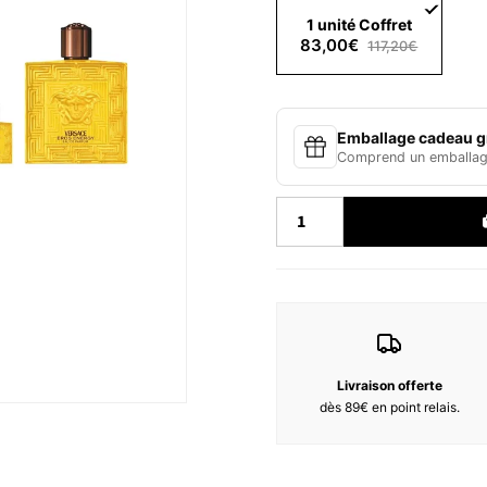
Beschreibung :
La flamme d’Eros brûle plus i
1 unité Coffret
parfum qui touche droit au cœur
83,00€
117,20€
l’acceptation de soi et la rich
confiant, mais aussi sensible 
une masculinité moderne, fière 
Duftnoten :
Emballage cadeau gr
Kopfnoten: Chinotto-Akkord, S
Comprend un emballage
Herznote: Wilder Rosmarin
Basisnoten: Patcouli, Vetiver Hai
Zutaten :
ALCOHOL DENAT. (SD ALCOHO
LIMONENE, LINALOOL, COUM
ISOMETHYL IONONE, CITRONE
METHOXYDIBENZOYLMETHANE,
Livraison offerte
dès 89€ en point relais.