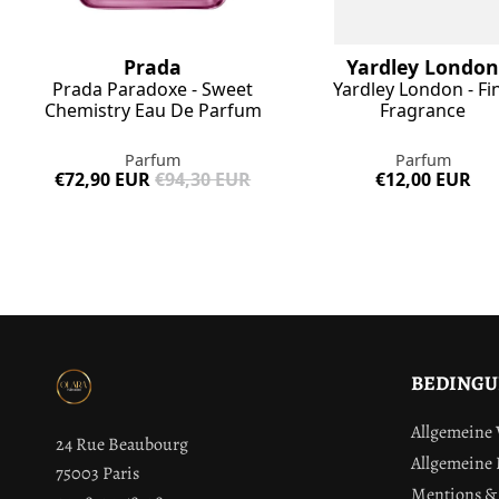
Prada
Yardley Londo
Prada Paradoxe - Sweet
Yardley London - Fi
Chemistry Eau De Parfum
Fragrance
Parfum
Parfum
€72,90 EUR
€94,30 EUR
€12,00 EUR
BEDING
Allgemeine
24 Rue Beaubourg
Allgemeine
75003 Paris
Mentions & 