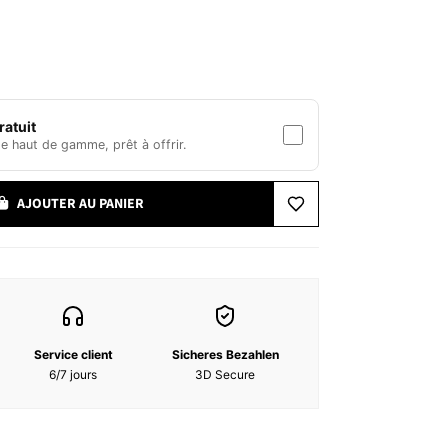
ntensément que jamais. VERSACE Eros Flame est un
. Il délivre un message puissant sur l’amour,
esse de la diversité. Conçu pour un homme fort et
et en quête d’émotions vraies, Eros Flame incarne
et vulnérable à la fois.
atuit
chwarzer Pfeffer.
 haut de gamme, prêt à offrir.
ti, Vanille
AJOUTER AU PANIER
L 39-C), PARFUM (FRAGRANCE), AQUA (WATER),
ARIN, ETHYLHEXYL METHOXYCINNAMATE, ALPHA-
LLOL, CITRAL, ETHYLHEXYL SAUCILATE, BUTYL
 GERANIOL, ISOEUGENOL.
Service client
Sicheres Bezahlen
6/7 jours
3D Secure