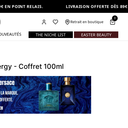
EN POINT RELAIS.
LIVRAISON OFFERTE DÈS 89€ E
0
Retrait en boutique
OUVEAUTÉS
THE NICHE LIST
EASTER BEAUTY
rgy - Coffret 100ml
 100ml eau de parfum + 5ml eau de parfum (format