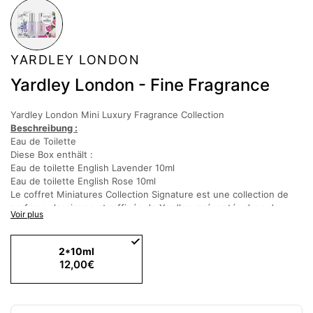
YARDLEY LONDON
Yardley London - Fine Fragrance
Yardley London Mini Luxury Fragrance Collection
Beschreibung :
Eau de Toilette
Diese Box enthält :
Eau de toilette English Lavender 10ml
Eau de toilette English Rose 10ml
Le coffret Miniatures Collection Signature
est une collection de
parfums classiques et raffinés de Yardley, présentés dans de
Voir plus
charmants flacons miniatures.
Ce coffret célèbre l'héritage et la sophistication des parfums
intemporels de Yardley, avec des fragrances florales délicates qui
2*10ml
sont appréciées depuis des générations.
12,00€
Parfaites pour offrir ou pour voyager, ces miniatures sont idéales
pour tous ceux qui apprécient les parfums élégants et classiques
sous une forme compacte et de collection.