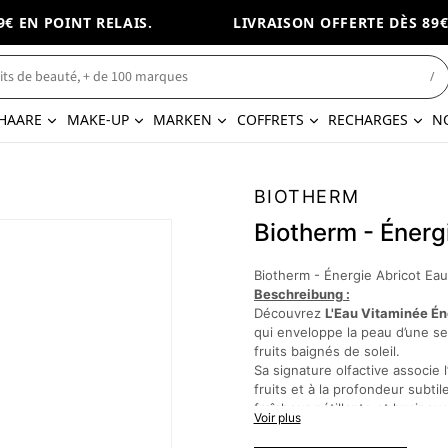
 EN POINT RELAIS.
LIVRAISON OFFERTE DÈS 89€ E
/
HAARE
MAKE-UP
MARKEN
COFFRETS
RECHARGES
N
BIOTHERM
Biotherm - Énerg
Biotherm - Énergie Abricot Eau
Beschreibung :
Découvrez
L'Eau Vitaminée Én
qui enveloppe la peau d’une se
fruits baignés de soleil.
Sa signature olfactive associe
fruits et à la profondeur subti
fraîcheur pétillante et lumineus
Voir plus
une dimension fruitée, veloutée
fragrance. En fond, le
bois de 