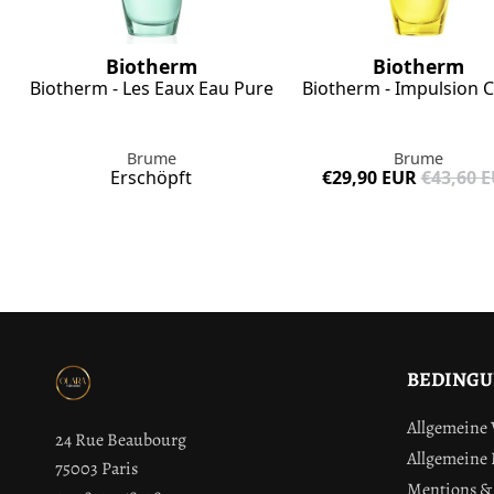
Biotherm
Biotherm
Biotherm - Les Eaux Eau Pure
Biotherm - Impulsion C
Brume
Brume
Erschöpft
€29,90 EUR
€43,60 
BEDING
Allgemeine
24 Rue Beaubourg
Allgemeine
75003 Paris
Mentions & 