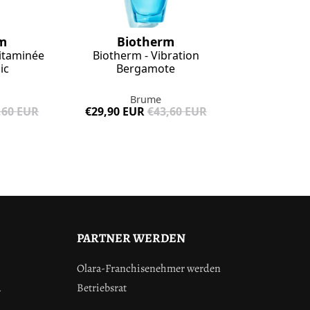
m
Biotherm
Vitaminée
Biotherm - Vibration
ic
Bergamote
Brume
,60 EUR
€29,90 EUR
€43,60 EUR
PARTNER WERDEN
Olara-Franchisenehmer werden
a
Betriebsrat