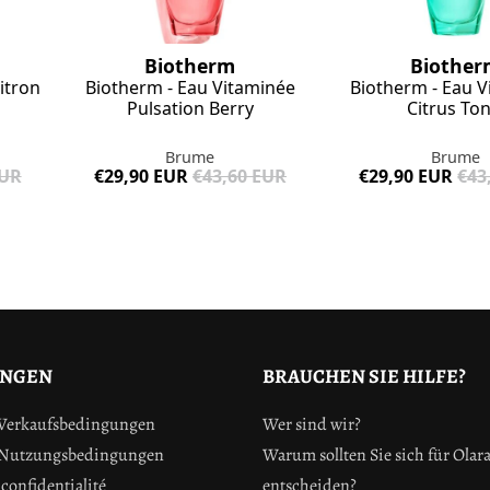
Biotherm
Biother
itron
Biotherm - Eau Vitaminée
Biotherm - Eau 
Pulsation Berry
Citrus Ton
Brume
Brume
EUR
€29,90 EUR
€43,60 EUR
€29,90 EUR
€43
UNGEN
BRAUCHEN SIE HILFE?
 Verkaufsbedingungen
Wer sind wir?
 Nutzungsbedingungen
Warum sollten Sie sich für Olar
confidentialité
entscheiden?