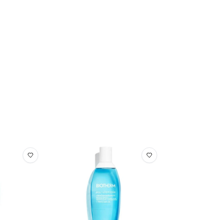
lichen Gebrauch geeignet sind.
LCOHOL • AQUA / WATER / EAU • GLYCERIN •
ONE • LIMONENE • CITRUS AURANTIUM PEEL OIL
ETHYLHEXYL SALICYLATE • BUTYL
• LINALYL ACETATE • TETRAMETHYL
NES • LINALOOL • HYDROXYCITRONELLAL •
PINENE • TOCOPHEROL • DIMETHYL PHENETHYL
L • TERPINEOL • TERPINOLENE • GERANYL
ALPHA-TERPINENE • BETA-CARYOPHYLLENE •
0/6).