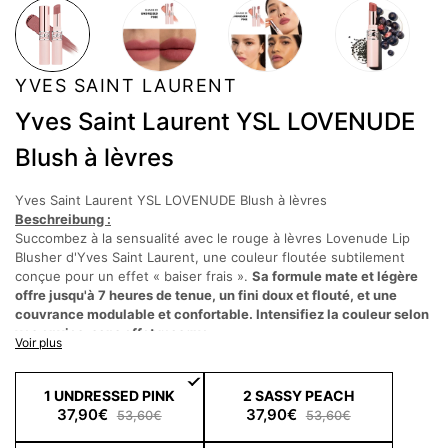
YVES SAINT LAURENT
Yves Saint Laurent YSL LOVENUDE
Blush à lèvres
Yves Saint Laurent YSL LOVENUDE Blush à lèvres
Beschreibung :
Succombez à la sensualité avec le rouge à lèvres Lovenude Lip
Blusher d'Yves Saint Laurent, une couleur floutée subtilement
conçue pour un effet « baiser frais ».
Sa formule mate et légère
offre jusqu'à 7 heures de tenue, un fini doux et flouté, et une
couvrance modulable et confortable. Intensifiez la couleur selon
vos envies, sans effet masque.
Voir plus
Enrichi à
84 % d'une base de soin, il nourrit, hydrate et lisse les
ridules des lèvres, pour des lèvres plus douces, plus pulpeuses et
plus volumineuses toute la journée
.
1 UNDRESSED PINK
2 SASSY PEACH
Sa formule innovante contient 3 % de Pro-Xylane, des extraits de
37,90€
37,90€
53,60€
53,60€
graines de nigelle noire (Nigella sativa) provenant des jardins
communautaires Ourika d'YSL au Maroc, de la myrtille et du café.