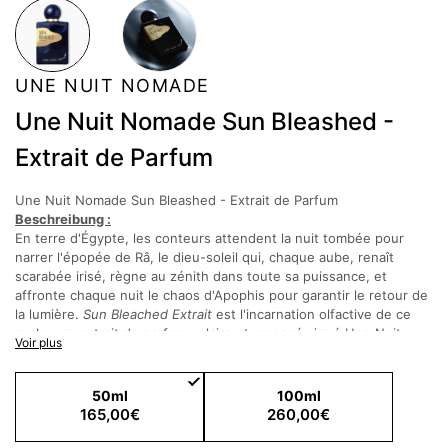
UNE NUIT NOMADE
Une Nuit Nomade Sun Bleashed -
Extrait de Parfum
Une Nuit Nomade Sun Bleashed - Extrait de Parfum
Beschreibung :
En terre d'Égypte, les conteurs attendent la nuit tombée pour
narrer l'épopée de Râ, le dieu-soleil qui, chaque aube, renaît
scarabée irisé, règne au zénith dans toute sa puissance, et
affronte chaque nuit le chaos d'Apophis pour garantir le retour de
la lumière.
Sun Bleached Extrait
est l'incarnation olfactive de ce
cycle : un extrait de parfum solaire et musqué signé Une Nuit
Voir plus
Nomade, pensé comme un accord de caractère entre la puissance
lumineuse du soleil et la douceur addictive de la peau réchauffée.
50ml
100ml
L'ouverture est à la fois épicée et crémeuse : la cardamome
165,00€
260,00€
apporte sa chaleur aromatique et légèrement camphrée, noble et
affirmée, tandis que le beurre d'ambrette installe dès les