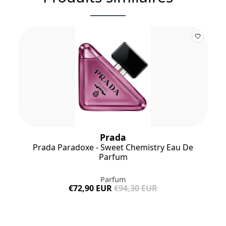
les listes d'ingrédients entrant dans la composition de nos
produits sont régulièrement mises à jour. avant d'utiliser un
produit de notre marque, nous vous encourageons à lire la liste
des ingrédients figurant sur son emballage afin de vous assurer
qu'ils conviennent à votre usage personnel.
Prada
Prada Paradoxe - Sweet Chemistry Eau De
Parfum
Parfum
€72,90 EUR
€94,30 EUR