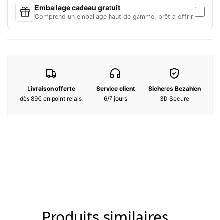
rendra instantanément captivant(e), quelques-unes de plus et
Emballage cadeau gratuit
vous deviendrez inoubliable. Attention, hautement addictif.
Comprend un emballage haut de gamme, prêt à offrir.
Duftnoten :
Note de tête:
Ananas
Note de coeur:
Noix de Coco
Note de fond:
Musc
Livraison offerte
Service client
Sicheres Bezahlen
dès 89€ en point relais.
6/7 jours
3D Secure
Zutaten :
Alcohol ● parfum / fragrance ● aqua / water / eau ● benzyl
salicylate ● benzyl alcohol ● carvone ● limonene ● alpha-
isomethyl ionone ● butyl methoxydibenzoylmethane ● coumarin
● tetramethyl acetyloctahydronaphthalenes ● hexyl cinnamal ●
benzaldehyde ● citrus aurantium peel oil ● methyl anthranilate ●
geranyl acetate ● citronellol ● hexadecanolactone ● pinene ●
rose ketones ● geraniol ● tris(tetramethylhydroxypiperidinol)
citrate ● terpinolene ● vanillin ● alpha-terpinene ● linalool ●
benzyl benzoate ●
Produits similaires