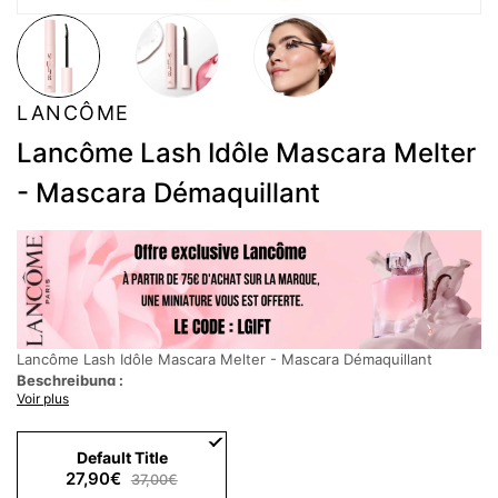
LANCÔME
Lancôme Lash Idôle Mascara Melter
- Mascara Démaquillant
Lancôme Lash Idôle Mascara Melter - Mascara Démaquillant
Beschreibung :
Voir plus
TRANSFORMEZ VOTRE DEMAQUILLAGE EN UN VERITABLE
MOMENT DE PLAISIR AVEC LASH IDÔLE MASCARA MELTER
Découvrez l'innovation démaquillage révolutionnaire signée
Default Title
Lancôme, le mascara démaquillant Lash Idôle Mascara Melter : la
27,90€
37,00€
promesse d'un démaquillage sans effort, plus rapide et plus doux