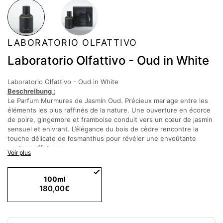
LABORATORIO OLFATTIVO
Laboratorio Olfattivo - Oud in White
Laboratorio Olfattivo - Oud in White
Beschreibung :
Le Parfum Murmures de Jasmin Oud. Précieux mariage entre les
éléments les plus raffinés de la nature. Une ouverture en écorce
de poire, gingembre et framboise conduit vers un cœur de jasmin
sensuel et enivrant. L’élégance du bois de cèdre rencontre la
touche délicate de l’osmanthus pour révéler une envoûtante
senteur effet peau.
Voir plus
Sur le final, la fragrance se développe en en duo profond et
résineux de labdanum et bois de santal, associé à un oud
structuré, resplendissant telle une aube. Une signature raffinée
100ml
qui enveloppe dans une étreinte intemporelle, au nom de la
180,00€
beauté florale et du mystère boisé.
Duftnoten :