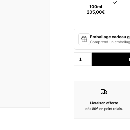
Comme le sable chaud sous vos 
tiki à la main, In Love With th
100ml
notes de gouttes de citron, d
205,00€
musc, c'est, tout simplement, 
Duftnoten :
Notes de tête : Citron, Berga
Notes de cœur : Noix de Coco,
Emballage cadeau gr
Notes de fond : Musc, Ambre,
Comprend un emballage
Zutaten :
ALCOOL, PARFUM, PROPANEDIO
DE FEUILLE DE CAMELLIA SINE
FORSKOHLII, ACÉTATE DE TO
LIMONENE, HYDROXYCITRONE
CITRONELLOL, CAPRYLIC/CAPR
Livraison offerte
dès 89€ en point relais.