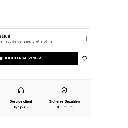
pieds, une peau gorgée de soleil et un cocktail
e Cocos est une ode à la romance estivale. Rempli de
'eau de coco, et de douces touches d'ambre et de
du bon temps en bouteille.
mote
 Géranium, Rose, Fleur d'oranger
atuit
 Ambrette
 haut de gamme, prêt à offrir.
AJOUTER AU PANIER
L, SALICYLATE DE BENZYLE, LINALOOL, EXTRAIT
NSIS, EXTRAIT DE RACINE DE COLEUS
COPHERYL, ALPHA-ISOMETHYL IONONE,
LLAL, DIETHYLHEXYL SYRINGYLIDENEMALONATE,
IC TRIGLYCERIDE,
Service client
Sicheres Bezahlen
6/7 jours
3D Secure