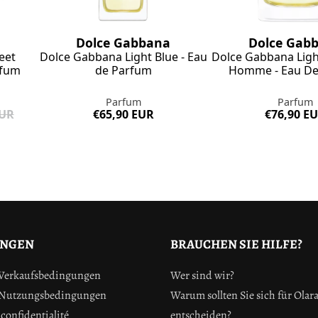
Dolce Gabbana
Dolce Gab
eet
Dolce Gabbana Light Blue - Eau
Dolce Gabbana Ligh
rfum
de Parfum
Homme - Eau De
Parfum
Parfum
EUR
€65,90 EUR
€76,90 E
UNGEN
BRAUCHEN SIE HILFE?
 Verkaufsbedingungen
Wer sind wir?
 Nutzungsbedingungen
Warum sollten Sie sich für Olar
confidentialité
entscheiden?