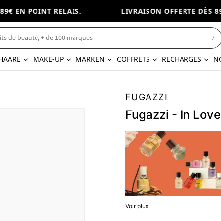
€ EN POINT RELAIS.
LIVRAISON OFFERTE DÈS 89€ 
/
HAARE
MAKE-UP
MARKEN
COFFRETS
RECHARGES
N
FUGAZZI
Fugazzi - In Lov
Fugazzi - In Love With The Co
Voir plus
Beschreibung :