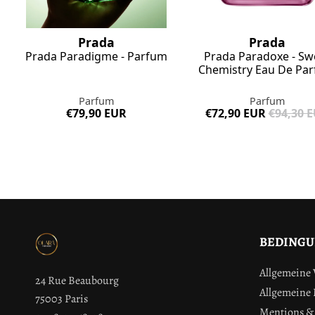
Prada
Prada
Prada Paradigme - Parfum
Prada Paradoxe - Sw
Chemistry Eau De Pa
Parfum
Parfum
€79,90 EUR
€72,90 EUR
€94,30 
BEDING
Allgemeine
24 Rue Beaubourg
Allgemeine
75003 Paris
Mentions & 