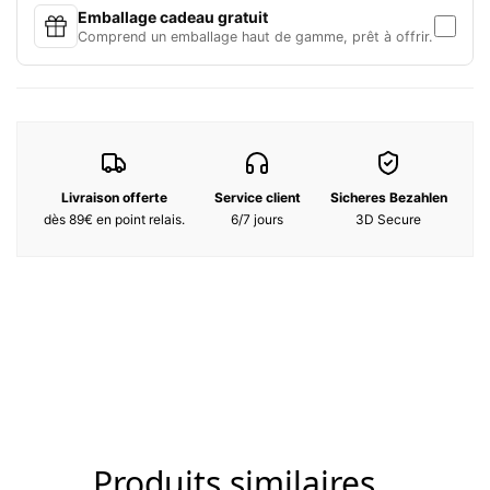
Emballage cadeau gratuit
Notes de tête : Café, Citron
Comprend un emballage haut de gamme, prêt à offrir.
Notes de cœur : Cardamome
Notes de fond : Vétiver
Zutaten :
Alcohol Denat, Fragrance, Aqua, Hexyl Cinnamal, Limone, Bht,
Livraison offerte
Service client
Sicheres Bezahlen
Citral, Linalool, Geraniol
dès 89€ en point relais.
6/7 jours
3D Secure
Produits similaires